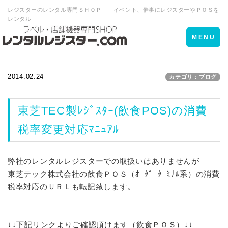
レジスターのレンタル専門ＳＨＯＰ イベント、催事にレジスターやＰＯＳを
レンタル
Toggle
MENU
navigation
2014.02.24
カテゴリ：ブログ
東芝TEC製ﾚｼﾞｽﾀｰ(飲食POS)の消費
税率変更対応ﾏﾆｭｱﾙ
弊社のレンタルレジスターでの取扱いはありませんが
東芝テック株式会社の飲食ＰＯＳ（ｵｰﾀﾞｰﾀｰﾐﾅﾙ系）の消費
税率対応のＵＲＬも転記致します。
↓↓下記リンクよりご確認頂けます（飲食ＰＯＳ）↓↓